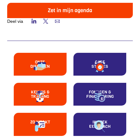
Zet in mijn agenda
Deel via
ONZE
CASE
DIENSTEN
STUDIES
KENNIS &
FONDSEN &
TRAINING
FINANCIERING
ZO WERKT
IK ZOEK
HET
EEN COACH