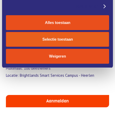
voorbeelden uit de praktijk waarin AI het werk slimmer, beter
Details tonen
en soms zelfs leuker maakt. Realistische toepassingen die
dichtbij komen. AI is er en het blijft. De vraag is niet of, maar
hoe je ermee aan de slag gaat.
Alles toestaan
Klik onderaan de button om je aan te melden
Selectie toestaan
Programma
Datum: 25 september 2025
Weigeren
Tijd: 15.00 – 17.30 uur + borrel
Maximaal: 100 deelnemers
Locatie: Brightlands Smart Services Campus - Heerlen
Aanmelden