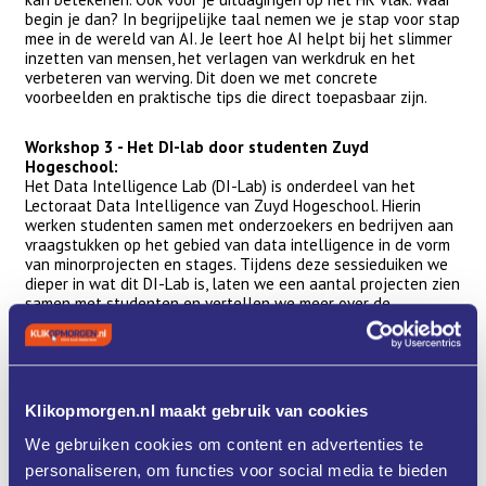
begin je dan? In begrijpelijke taal nemen we je stap voor stap
mee in de wereld van AI. Je leert hoe AI helpt bij het slimmer
inzetten van mensen, het verlagen van werkdruk en het
verbeteren van werving. Dit doen we met concrete
voorbeelden en praktische tips die direct toepasbaar zijn.
Workshop 3 - Het DI-lab door studenten Zuyd
Hogeschool:
Het Data Intelligence Lab (DI-Lab) is onderdeel van het
Lectoraat Data Intelligence van Zuyd Hogeschool. Hierin
werken studenten samen met onderzoekers en bedrijven aan
vraagstukken op het gebied van data intelligence in de vorm
van minorprojecten en stages. Tijdens deze sessieduiken we
dieper in wat dit DI-Lab is, laten we een aantal projecten zien
samen met studenten en vertellen we meer over de
mogelijkheden om zelf als ondernemer met het DI-Lab
projecten te doen.
Workshop 4 - Bouw je eigen AI team door Ojo Meijers en
Matthijs Kleinlooh:
Klikopmorgen.nl maakt gebruik van cookies
De workshop “Bouw jouw eigen AI-team: van idee tot
We gebruiken cookies om content en advertenties te
uitvoering” helpt je om stap voor stap AI-assistenten te
ontwikkelen die perfect passen binnen jouw organisatie. Hier
personaliseren, om functies voor social media te bieden