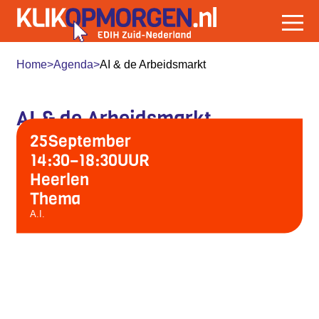
Home
>
Agenda
>
AI & de Arbeidsmarkt
AI & de Arbeidsmarkt
25
September
14:30
–
18:30
UUR
Heerlen
Thema
A.I.