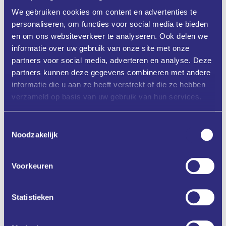
We gebruiken cookies om content en advertenties te
Praktische toepassingen
Voorbeelden van bedrijven die AI succesvol inzetten, plus
personaliseren, om functies voor social media te bieden
kritische succesfactoren.
en om ons websiteverkeer te analyseren. Ook delen we
AI Design Sprint™ – interactieve sessie
informatie over uw gebruik van onze site met onze
Hands-on ervaring met AI-toepassingen, groepsdiscussies en
partners voor social media, adverteren en analyse. Deze
identificatie van strategische kansen.
partners kunnen deze gegevens combineren met andere
Van kansen naar actie
informatie die u aan ze heeft verstrekt of die ze hebben
Opstellen van een eerste routekaart: welke stappen zijn
haalbaar in de komende 90 dagen?
verzameld op basis van uw gebruik van hun services.
Afsluiting en Netwerken
Verdiep het gesprek en leg waardevolle contacten.
Toestemmingsselectie
Praktische informatie
Noodzakelijk
Duur:
3 uur + netwerkgelegenheid
Aantal deelnemers:
max. 12 executives
Voorkeuren
Taal:
Nederlands (geen technische voorkennis vereist)
Deze workshop wordt verzorgd door Holland Innovative in
opdracht van FME en Klikopmorgen. FME-leden en ondernemers
Statistieken
die zich via Klikopmorgen aanmelden kunnen kosteloos
deelnemen.