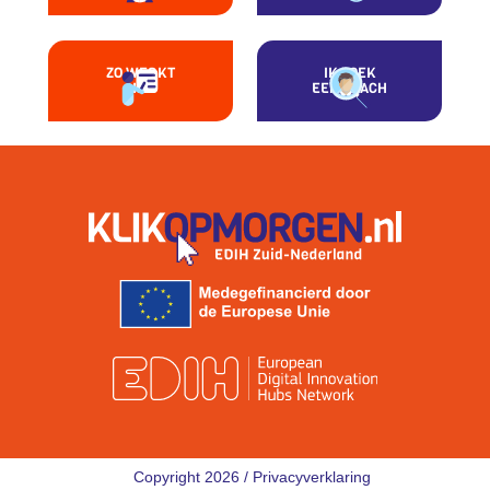
ZO WERKT
IK ZOEK
HET
EEN COACH
Copyright 2026 /
Privacyverklaring