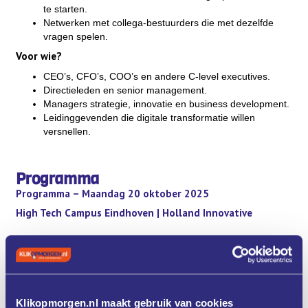
te starten.
Netwerken met collega-bestuurders die met dezelfde
vragen spelen.
Voor wie?
CEO’s, CFO’s, COO’s en andere C-level executives.
Directieleden en senior management.
Managers strategie, innovatie en business development.
Leidinggevenden die digitale transformatie willen
versnellen.
Programma
Programma – Maandag 20 oktober 2025
High Tech Campus Eindhoven | Holland Innovative
Welkom & introductie
Kennismaken met de groep en inventarisatie van AI-doelen.
Strategisch AI-landschap
Wat is de actuele stand van AI? Welke trends beïnvloeden
Klikopmorgen.nl maakt gebruik van cookies
uw sector?