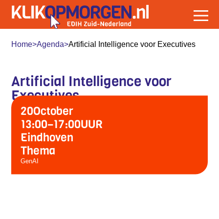
Home
>
Agenda
>
Artificial Intelligence voor Executives
Artificial Intelligence voor
Executives
20
October
13:00
–
17:00
UUR
Eindhoven
Thema
GenAI