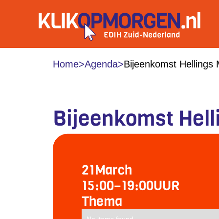
Home
>
Agenda
>
Bijeenkomst Hellings
Bijeenkomst Hel
21
March
15:00
–
19:00
UUR
Thema
No items found.