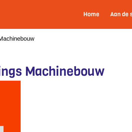
Home
Aan de 
 Machinebouw
lings Machinebouw