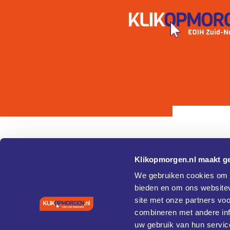
Klikopmorgen.nl maakt ge
Pagina's
Over
We gebruiken cookies om c
bieden en om ons websitev
Home
Cookie 
site met onze partners vo
Agenda
Privacy
Vaardigheden en training
combineren met andere inf
Coaches
uw gebruik van hun servic