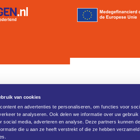
bruik van cookies
Contact
ontent en advertenties te personaliseren, om functies voor soci
erkeer te analyseren. Ook delen we informatie over uw gebruik
Brainport Industries Campus (B
verklaring
or social media, adverteren en analyse. Deze partners kunnen 
Rijtackerweg 13
 verklaring
5657 BX Eindhoven
ormatie die u aan ze heeft verstrekt of die ze hebben verzameld
+31 486477790
es.