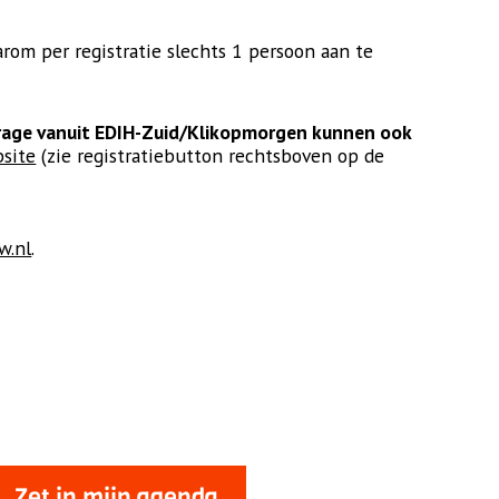
arom per registratie slechts 1 persoon aan te
drage vanuit EDIH-Zuid/Klikopmorgen kunnen ook
site
(zie registratiebutton rechtsboven op de
w.nl
.
Zet in mijn agenda