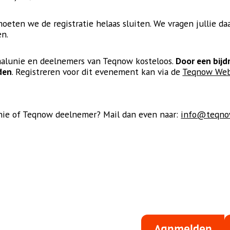
oeten we de registratie helaas sluiten. We vragen jullie da
en.
aalunie en deelnemers van Teqnow kosteloos.
Door een bij
den
. Registreren voor dit evenement kan via de
Teqnow Web
unie of Teqnow deelnemer? Mail dan even naar:
info@teqno
Aanmelden