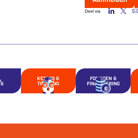
Deel via
KENNIS &
FONDSEN &
ES
TRAINING
FINANCIERING