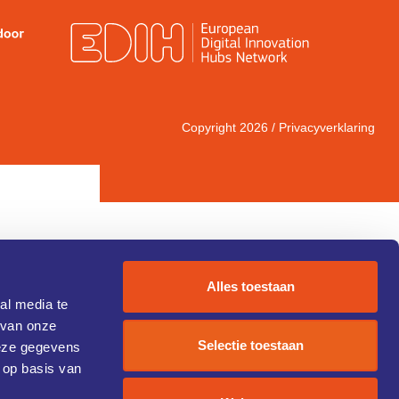
Copyright 2026 /
Privacyverklaring
Alles toestaan
al media te
 van onze
IC 1)
Selectie toestaan
deze gegevens
 op basis van