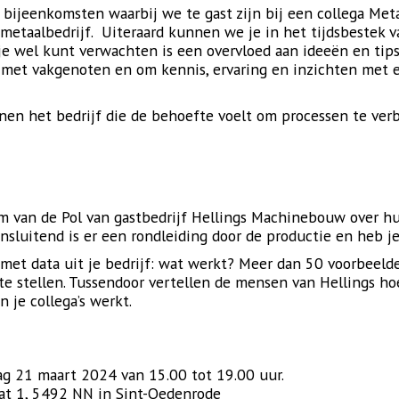
 bijeenkomsten waarbij we te gast zijn bij een collega Meta
metaalbedrijf. Uiteraard kunnen we je in het tijdsbestek 
 je wel kunt verwachten is een overvloed aan ideeën en tips
n met vakgenoten en om kennis, ervaring en inzichten met e
nen het bedrijf die de behoefte voelt om processen te verb
rm van de Pol van gastbedrijf Hellings Machinebouw over h
nsluitend is er een rondleiding door de productie en heb j
 met data uit je bedrijf: wat werkt? Meer dan 50 voorbeeld
e stellen. Tussendoor vertellen de mensen van Hellings hoe 
 je collega’s werkt.
ag 21 maart 2024 van 15.00 tot 19.00 uur.
aat 1, 5492 NN in Sint-Oedenrode