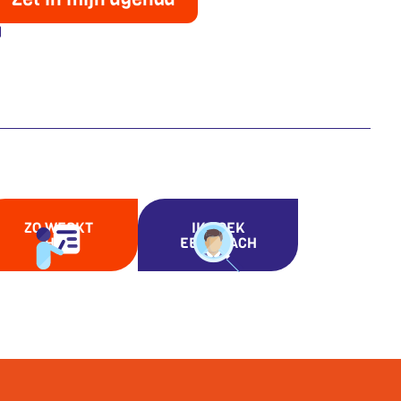
ZO WERKT
IK ZOEK
HET
EEN COACH