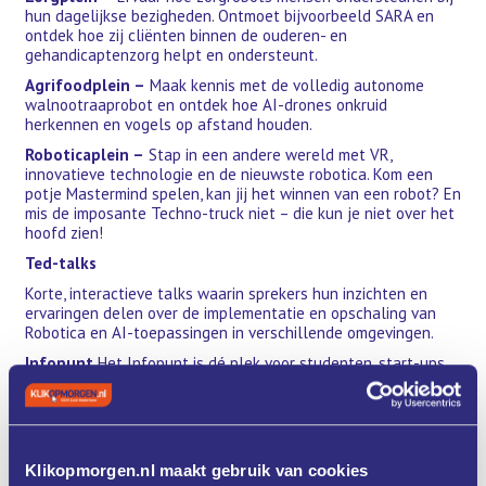
hun dagelijkse bezigheden. Ontmoet bijvoorbeeld SARA en
ontdek hoe zij cliënten binnen de ouderen- en
gehandicaptenzorg helpt en ondersteunt.
Agrifoodplein –
Maak kennis met de volledig autonome
walnootraaprobot en ontdek hoe AI-drones onkruid
herkennen en vogels op afstand houden.
Roboticaplein –
Stap in een andere wereld met VR,
innovatieve technologie en de nieuwste robotica. Kom een
potje Mastermind spelen, kan jij het winnen van een robot? En
mis de imposante Techno-truck niet – die kun je niet over het
hoofd zien!
Ted-talks
Korte, interactieve talks waarin sprekers hun inzichten en
ervaringen delen over de implementatie en opschaling van
Robotica en AI-toepassingen in verschillende omgevingen.
Infopunt
Het Infopunt is dé plek voor studenten, start-ups
en MKB'ers om je te laten inspireren door de wereld van
Robotica en techniek! Ben je bijvoorbeeld benieuwd naar hoe
robots het werk makkelijker maken? Kom dan langs en ontdek
hoe robotisering jou en jouw bedrijf helpt om sneller en
slimmer te werken.
Klikopmorgen.nl maakt gebruik van cookies