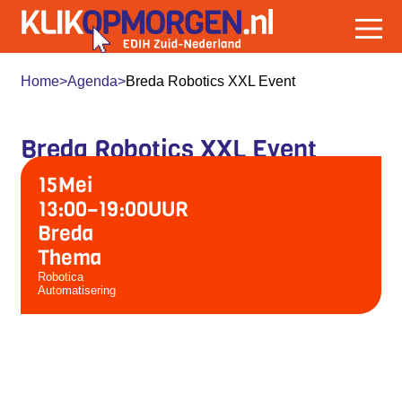
Home
>
Agenda
>
Breda Robotics XXL Event
Breda Robotics XXL Event
15
Mei
13:00
–
19:00
UUR
Breda
Thema
Robotica
Automatisering