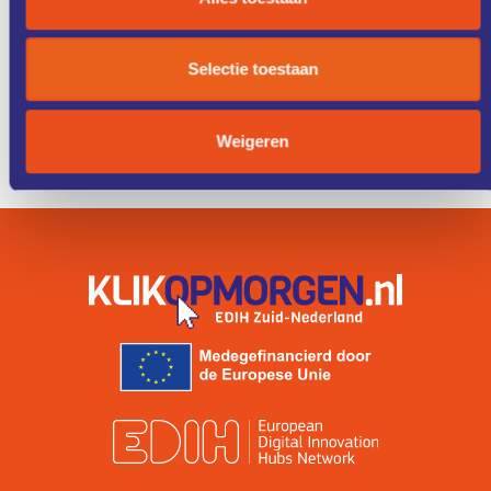
KENNIS &
FONDSEN &
TRAINING
FINANCIERING
Selectie toestaan
ZO WERKT
IK ZOEK
Weigeren
HET
EEN COACH