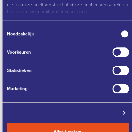
die u aan ze heeft verstrekt of die ze hebben verzameld op
basis van uw gebruik van hun services.
Toestemmingsselectie
Noodzakelijk
Aanmelden
Voorkeuren
Zet in mijn agenda
Statistieken
Deel via
Marketing
ONZE
CASE
Details tonen
DIENSTEN
STUDIES
Alles toestaan