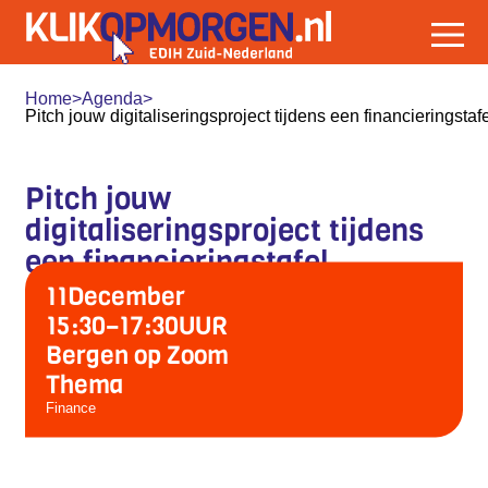
Home
>
Agenda
>
Pitch jouw digitaliseringsproject tijdens een financieringstafe
Pitch jouw
digitaliseringsproject tijdens
een financieringstafel
11
December
15:30
–
17:30
UUR
Bergen op Zoom
Thema
Finance