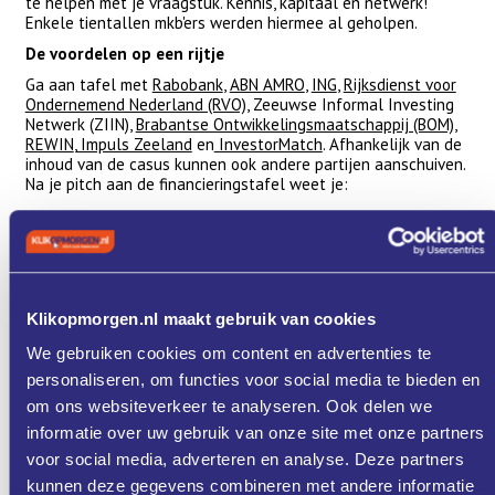
te helpen met je vraagstuk. Kennis, kapitaal én netwerk!
Enkele tientallen mkb'ers werden hiermee al geholpen.
De voordelen op een rijtje
Ga aan tafel met
Rabobank
,
ABN AMRO
,
ING
,
Rijksdienst voor
Ondernemend Nederland (RVO)
, Zeeuwse Informal Investing
Netwerk (ZIIN),
Brabantse Ontwikkelingsmaatschappij (BOM)
,
REWIN
,
Impuls Zeeland
en
InvestorMatch
. Afhankelijk van de
inhoud van de casus kunnen ook andere partijen aanschuiven.
Na je pitch aan de financieringstafel weet je:
Of de financiers concreet iets voor jou kunnen betekenen
welk advies de financiers voor jou hebben
welke partijen uit het netwerk van de financiers jouw
verder kunnen helpen
Ook aanschuiven?
Klikopmorgen.nl maakt gebruik van cookies
De Financieringstafel komt elke 8 weken bijeen in Bergen op
We gebruiken cookies om content en advertenties te
Zoom en elke 4 weken facultatief. Wil jij ook pitchen? Neem
personaliseren, om functies voor social media te bieden en
contact op met Yvonne Braamse
(
yvonnebraamse@impulszeeland.nl
) of Rom van Oers
om ons websiteverkeer te analyseren. Ook delen we
(
r.vanoers@rewin.nl
).
informatie over uw gebruik van onze site met onze partners
voor social media, adverteren en analyse. Deze partners
Programma
kunnen deze gegevens combineren met andere informatie