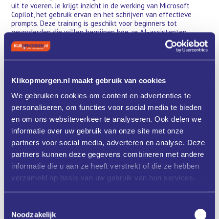
uit te voeren. Je krijgt inzicht in de werking van Microsoft
Copilot, het gebruik ervan en het schrijven van effectieve
prompts. Deze training is geschikt voor beginners tot
gevorderden die willen begrijpen hoe ze AI-assistenten
kunnen inzetten in hun dagelijkse werkzaamheden.
Training MS Copilot voor O365 - 1 dag | 20 september
In deze uitgebreide training leer je hoe je Copilot voor Office
365 kunt inzetten om efficiënter te werken binnen het
Klikopmorgen.nl maakt gebruik van cookies
Microsoft Office-pakket (Excel, Word, Outlook, PowerPoint,
etc.). Deze sessie is perfect voor gebruikers die al ervaring
We gebruiken cookies om content en advertenties te
hebben met Office 365 en willen ontdekken hoe Copilot hun
personaliseren, om functies voor social media te bieden
productiviteit verder kan verhogen.
en om ons websiteverkeer te analyseren. Ook delen we
Let op: voor deze sessie heb je een Copilot voor Office 365-
informatie over uw gebruik van onze site met onze
licentie nodig!
partners voor social media, adverteren en analyse. Deze
Mis deze unieke kans niet om kennis op te doen over AI en
partners kunnen deze gegevens combineren met andere
hoe dit binnen je bedrijf in te zetten.
informatie die u aan ze heeft verstrekt of die ze hebben
Ben je verhinderd?
verzameld op basis van uw gebruik van hun services.
Wel interesse, maar past de datum niet of andere vragen,
stuur dan een mail naar: nicole.kleuskens@liof.nl.
Toestemmingsselectie
Voor wie is deze sessie?
Noodzakelijk