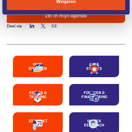
Weigeren
Zet in mijn agenda
Deel via
ONZE
CASE
DIENSTEN
STUDIES
KENNIS &
FONDSEN &
TRAINING
FINANCIERING
ZO WERKT
IK ZOEK
HET
EEN COACH