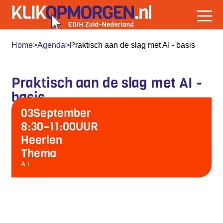
Home
>
Agenda
>
Praktisch aan de slag met AI - basis
Praktisch aan de slag met AI -
basis
03
September
8:30
–
11:00
UUR
Heerlen
Thema
A.I.