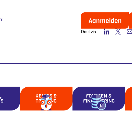
n:
Aanmelden
Deel via
KENNIS &
FONDSEN &
ES
TRAINING
FINANCIERING