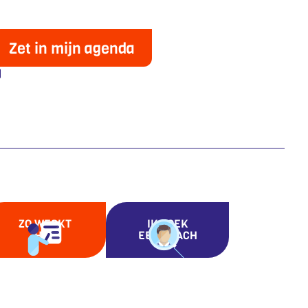
Zet in mijn agenda
ZO WERKT
IK ZOEK
HET
EEN COACH