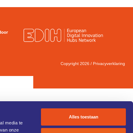
Copyright 2026 /
Privacyverklaring
Alles toestaan
al media te
 van onze
IC 1)