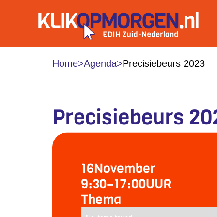
Home
>
Agenda
>
Precisiebeurs 2023
Precisiebeurs 20
16
November
9:30
–
17:00
UUR
Thema
No items found.