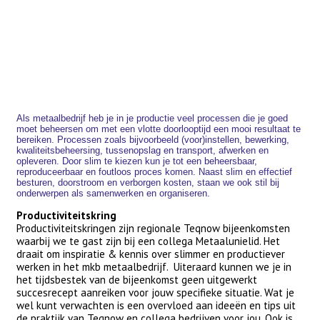
Als metaalbedrijf heb je in je productie veel processen die je goed
moet beheersen om met een vlotte doorlooptijd een mooi resultaat te
bereiken. Processen zoals bijvoorbeeld (voor)instellen, bewerking,
kwaliteitsbeheersing, tussenopslag en transport, afwerken en
opleveren. Door slim te kiezen kun je tot een beheersbaar,
reproduceerbaar en foutloos proces komen. Naast slim en effectief
besturen, doorstroom en verborgen kosten, staan we ook stil bij
onderwerpen als samenwerken en organiseren.
Productiviteitskring
Productiviteitskringen zijn regionale Teqnow bijeenkomsten
waarbij we te gast zijn bij een collega Metaalunielid. Het
draait om inspiratie & kennis over slimmer en productiever
werken in het mkb metaalbedrijf. Uiteraard kunnen we je in
het tijdsbestek van de bijeenkomst geen uitgewerkt
succesrecept aanreiken voor jouw specifieke situatie. Wat je
wel kunt verwachten is een overvloed aan ideeën en tips uit
de praktijk van Teqnow en collega bedrijven voor jou. Ook is