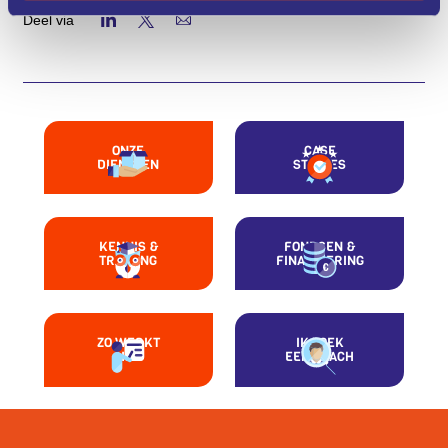
Deel via
ONZE
CASE
DIENSTEN
STUDIES
KENNIS &
FONDSEN &
TRAINING
FINANCIERING
ZO WERKT
IK ZOEK
HET
EEN COACH