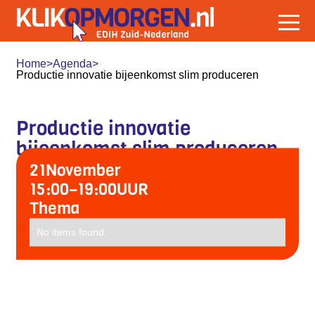
Home
>
Agenda
>
Productie innovatie bijeenkomst slim produceren
Productie innovatie
bijeenkomst slim produceren
21
November
15:00
–
19:00
UUR
Thema
No items found.