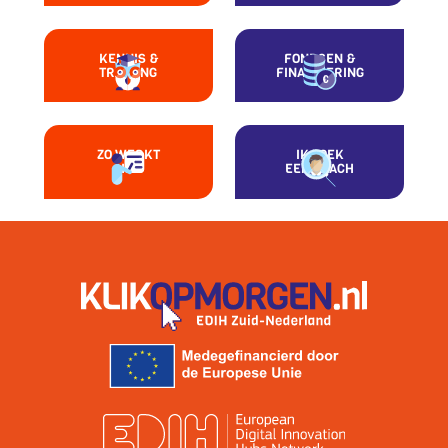
KENNIS &
FONDSEN &
TRAINING
FINANCIERING
ZO WERKT
IK ZOEK
HET
EEN COACH