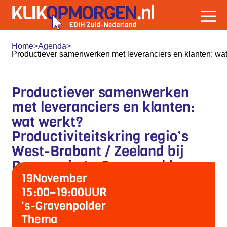
Home
>
Agenda
>
Productiever samenwerken met leveranciers en klanten: wat 
Productiever samenwerken
met leveranciers en klanten:
wat werkt?
Productiviteitskring regio’s
West-Brabant / Zeeland bij
Dumaco in ’s-Gravenpolder
19
November
15:00
–
19:00
UUR
's-Gravenpolder
Thema