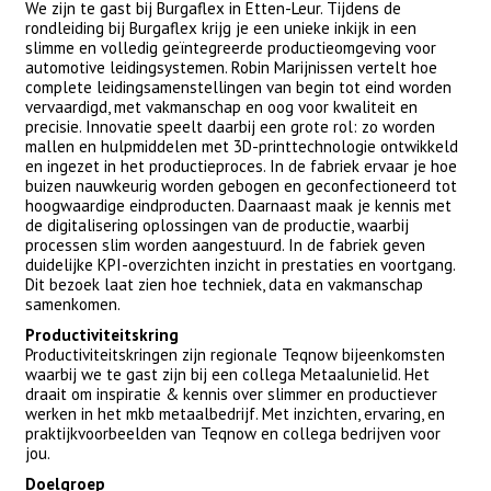
We zijn te gast bij Burgaflex in Etten-Leur. Tijdens de
rondleiding bij Burgaflex krijg je een unieke inkijk in een
slimme en volledig geïntegreerde productieomgeving voor
automotive leidingsystemen. Robin Marijnissen vertelt hoe
complete leidingsamenstellingen van begin tot eind worden
vervaardigd, met vakmanschap en oog voor kwaliteit en
precisie. Innovatie speelt daarbij een grote rol: zo worden
mallen en hulpmiddelen met 3D-printtechnologie ontwikkeld
en ingezet in het productieproces. In de fabriek ervaar je hoe
buizen nauwkeurig worden gebogen en geconfectioneerd tot
hoogwaardige eindproducten. Daarnaast maak je kennis met
de digitalisering oplossingen van de productie, waarbij
processen slim worden aangestuurd. In de fabriek geven
duidelijke KPI-overzichten inzicht in prestaties en voortgang.
Dit bezoek laat zien hoe techniek, data en vakmanschap
samenkomen.
Productiviteitskring
Productiviteitskringen zijn regionale Teqnow bijeenkomsten
waarbij we te gast zijn bij een collega Metaalunielid. Het
draait om inspiratie & kennis over slimmer en productiever
werken in het mkb metaalbedrijf. Met inzichten, ervaring, en
praktijkvoorbeelden van Teqnow en collega bedrijven voor
jou.
Doelgroep