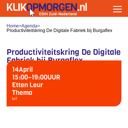
Home
>
Agenda
>
Productiviteitskring De Digitale Fabriek bij Burgaflex
Productiviteitskring De Digitale
Fabriek bij Burgaflex
14
April
15:00
–
19:00
UUR
Etten Leur
Thema
IoT