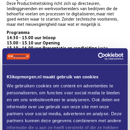
Deze Productiviteitskring richt zich op directeuren,
leidinggevenden en werkvoorbereiders van bedrijven die de
behoefte voelen om processen te digitaliseren, maar niet
goed weten waar te starten. Zonder technische voorkennis,
maar met nieuwsgierigheid naar wat er mogelijk is.
Programma
14.30 - 15.00 uur Inloop
15.00 - 15.10 uur Opening
15.10 - 16.00 uur Presentatie en rondleiding
korte
toelichting en rondleiding
16.00 - 18.15 uur De digitale fabriek: wat werkt?
Interactieve presentatie door Metaalunie-Teqnow met een
keur aan voorbeelden van collega- Metaalunieleden die je
kunnen inspireren om je eigen actieplan op te stellen. De
Klikopmorgen.nl maakt gebruik van cookies
mensen van het gastbedrijf vertellen hoe zij hun
productiviteit hebben verhoogd door slimme digitalisering.
We gebruiken cookies om content en advertenties te
18.15 - 19.00 uur Afsluitend drankje
personaliseren, om functies voor social media te bieden
Datum, tijd en locatie
en om ons websiteverkeer te analyseren. Ook delen we
Datum en tijd: 14 april 2026 van 15.00 tot 19.00 uur.
informatie over uw gebruik van onze site met onze
Locatie: Burgaflex, Mon Plaisir 112, 4879 AT Etten-Leur
partners voor social media, adverteren en analyse. Deze
Aanmelden
partners kunnen deze gegevens combineren met andere
Wanneer de maximale capaciteit is bereikt, moeten we de
registratie helaas sluiten. We vragen jullie daarom per
informatie die u aan ze heeft verstrekt of die ze hebben