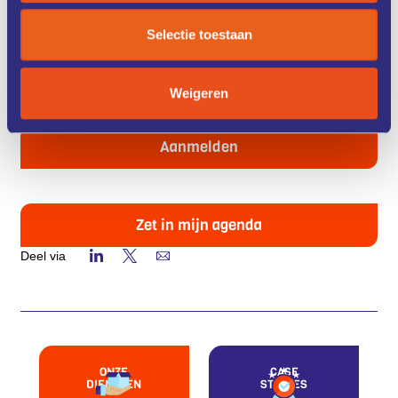
Datum, tijd en locatie
Datum en tijd: 14 april 2026 van 15.00 tot 19.00 uur.
Locatie: Burgaflex, Mon Plaisir 112, 4879 AT Etten-Leur
Selectie toestaan
Weigeren
Aanmelden
Zet in mijn agenda
Deel via
ONZE
CASE
DIENSTEN
STUDIES