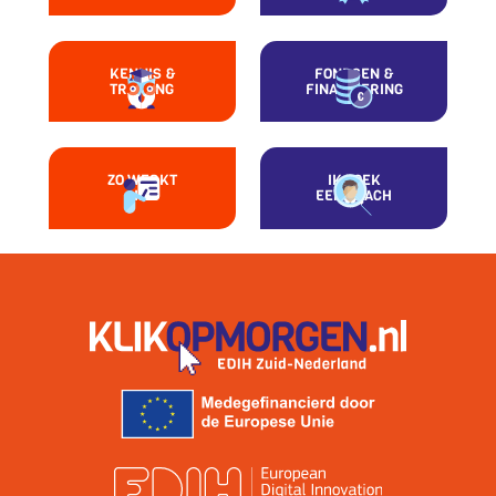
KENNIS &
FONDSEN &
TRAINING
FINANCIERING
ZO WERKT
IK ZOEK
HET
EEN COACH