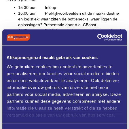
15:30 uur Inloop.
16:00 uur Praktijkvoorbeelden uit de maakindustrie
en logistiek: waar zitten de bottlenecks, waar liggen de
oplossingen? Presentatie door o.a. CBoost.
16:45 uur Publiek aan het woord: wat is jouw idee of
vraagstuk?
17:15 uur Midpoint Brabant en REWIN West-Brabant
lichten tot wat de mogelijkheden zijn van gesubsidieerde
begeleiding door onafhankelijke experts voor een
Klikopmorgen.nl maakt gebruik van cookies
businesscase voor jouw bedrijf.
17:20 uur Interactieve afronding.
We gebruiken cookies om content en advertenties te
17:30 uur Borrel en netwerken.
personaliseren, om functies voor social media te bieden
18:30 uur Einde
en om ons websiteverkeer te analyseren. Ook delen we
Meld je aan via onderstaande aanmeld button. We zien je
informatie over uw gebruik van onze site met onze
graag op 3 oktober.
partners voor social media, adverteren en analyse. Deze
partners kunnen deze gegevens combineren met andere
Programma
informatie die u aan ze heeft verstrekt of die ze hebben
verzameld op basis van uw gebruik van hun services.