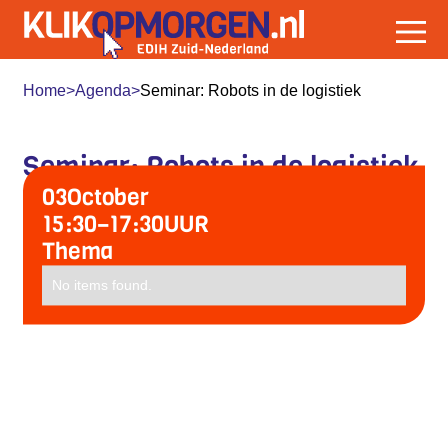
Home
>
Agenda
>
Seminar: Robots in de logistiek
Seminar: Robots in de logistiek
03
October
15:30
–
17:30
UUR
Thema
No items found.