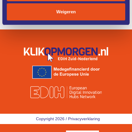
ZO WERKT
IK ZOEK
Weigeren
HET
EEN COACH
Copyright 2026 /
Privacyverklaring