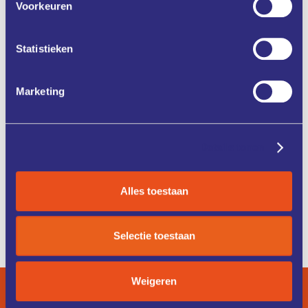
Voorkeuren
Statistieken
ONZE
CASE
Marketing
DIENSTEN
STUDIES
Details tonen
KENNIS &
FONDSEN &
TRAINING
FINANCIERING
Alles toestaan
ZO WERKT
IK ZOEK
HET
EEN COACH
Selectie toestaan
Weigeren