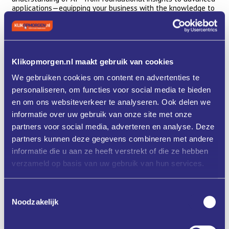
applications—equipping your business with the knowledge to
navigate and benefit from the AI landscape.
Share this invitation with colleagues and register here today
to secure your spot!
Klikopmorgen.nl maakt gebruik van cookies
Programma
We gebruiken cookies om content en advertenties te
Date: 27 May 2025, 10:00 CET
personaliseren, om functies voor social media te bieden
Duration: 90 minutes
en om ons websiteverkeer te analyseren. Ook delen we
informatie over uw gebruik van onze site met onze
Location: Microsoft Teams(via registration)
partners voor social media, adverteren en analyse. Deze
partners kunnen deze gegevens combineren met andere
informatie die u aan ze heeft verstrekt of die ze hebben
verzameld op basis van uw gebruik van hun services.
Aanmelden
Toestemmingsselectie
Noodzakelijk
Zet in mijn agenda
Deel via