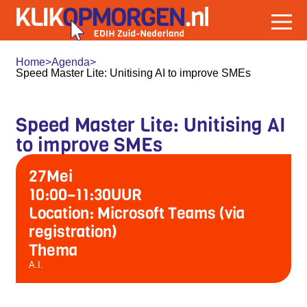
Home
>
Agenda
>
Speed Master Lite: Unitising AI to improve SMEs
Speed Master Lite: Unitising AI
to improve SMEs
27
Mei
10:00
–
11:30
UUR
Location: Microsoft Teams (via
registration)
Thema
A.I.