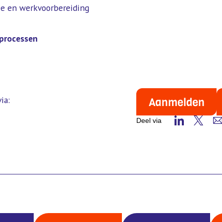
tie en werkvoorbereiding
e processen
ia:
Aanmelden
Deel via