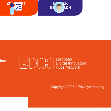
ZO WERKT
IK ZOEK
HET
EEN COACH
Copyright 2026 /
Privacyverklaring