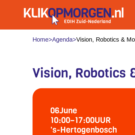
Home
>
Agenda
>
Vision, Robotics & Mo
Vision, Robotics 
06
June
10:00
–
17:00
UUR
's-Hertogenbosch