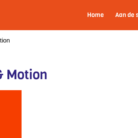
Home
Aan de 
tion
& Motion