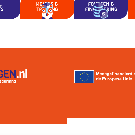
KENNIS &
FONDSEN &
ES
TRAINING
FINANCIERING