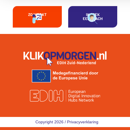
ZO WERKT
IK ZOEK
HET
EEN COACH
Copyright 2026 /
Privacyverklaring