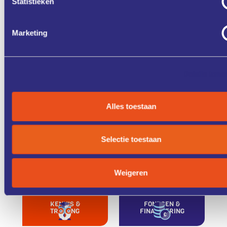
Statistieken
Aanmelden
Marketing
Zet in mijn agenda
Details tone
Deel via
Alles toestaan
Selectie toestaan
ONZE
CASE
DIENSTEN
STUDIES
Weigeren
KENNIS &
FONDSEN &
TRAINING
FINANCIERING