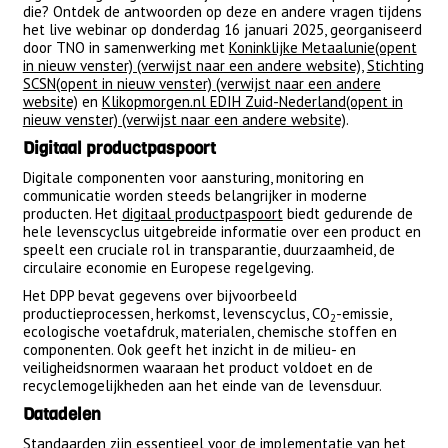
die? Ontdek de antwoorden op deze en andere vragen tijdens
het live webinar op donderdag 16 januari 2025, georganiseerd
door TNO in samenwerking met
Koninklijke Metaalunie(opent
in nieuw venster) (verwijst naar een andere website)
,
Stichting
SCSN(opent in nieuw venster) (verwijst naar een andere
website)
en
Klikopmorgen.nl EDIH Zuid-Nederland(opent in
nieuw venster) (verwijst naar een andere website)
.
Digitaal productpaspoort
Digitale componenten voor aansturing, monitoring en
communicatie worden steeds belangrijker in moderne
producten. Het
digitaal productpaspoort
biedt gedurende de
hele levenscyclus uitgebreide informatie over een product en
speelt een cruciale rol in transparantie, duurzaamheid, de
circulaire economie en Europese regelgeving.
Het DPP bevat gegevens over bijvoorbeeld
productieprocessen, herkomst, levenscyclus, CO
-emissie,
2
ecologische voetafdruk, materialen, chemische stoffen en
componenten. Ook geeft het inzicht in de milieu- en
veiligheidsnormen waaraan het product voldoet en de
recyclemogelijkheden aan het einde van de levensduur.
Datadelen
Standaarden zijn essentieel voor de implementatie van het