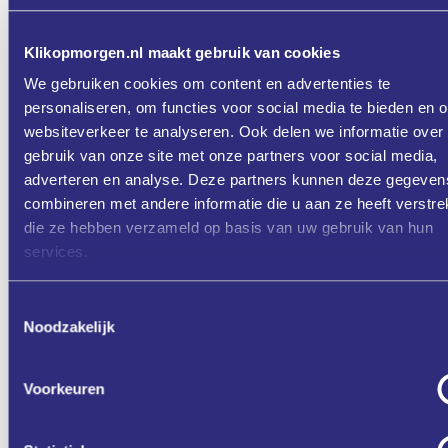
16:05 - 16:20
Stand van zaken met betrekking tot wet- en regelgeving en
Klikopmorgen.nl maakt gebruik van cookies
trends. Elmer Rietveld (TNO Vector)
We gebruiken cookies om content en advertenties te
State of Tech
personaliseren, om functies voor social media te bieden en 
16:20 - 16:35
websiteverkeer te analyseren. Ook delen we informatie over
Over standaarden, datadelen en technologische oplossingen.
gebruik van onze site met onze partners voor social media,
Guido Budziak (TNO Data Ecosystems)
adverteren en analyse. Deze partners kunnen deze gegeven
Samenwerken en versnellen
combineren met andere informatie die u aan ze heeft verstrek
16:35 - 16:50
die ze hebben verzameld op basis van uw gebruik van hun
services.
Ondernemers- en ondernemingsperspectief. Mark Helder
(Voorzitter Metaalunie)
Q&A
Toestemmingsselectie
16:50 - 17:00
Noodzakelijk
Nienke geeft een korte samenvatting van het webinar en er is
tijd voor vragen.
Voorkeuren