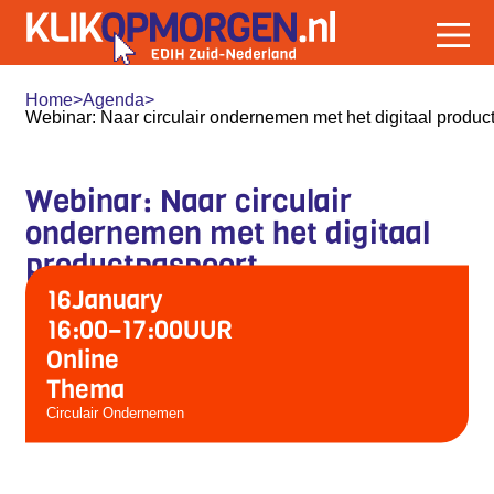
Home
>
Agenda
>
Webinar: Naar circulair ondernemen met het digitaal produc
Webinar: Naar circulair
ondernemen met het digitaal
productpaspoort
16
January
16:00
–
17:00
UUR
Online
Thema
Circulair Ondernemen