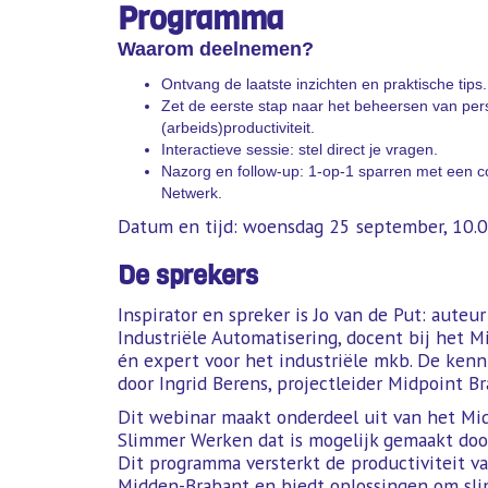
Programma
Waarom deelnemen?
Ontvang de laatste inzichten en praktische tips.
Zet de eerste stap naar het beheersen van per
(arbeids)productiviteit.
Interactieve sessie: stel direct je vragen.
Nazorg en follow-up: 1-op-1 sparren met een c
Netwerk.
Datum en tijd: woensdag 25 september, 10.0
De sprekers
Inspirator en spreker is Jo van de Put: auteu
Industriële Automatisering, docent bij het 
én expert voor het industriële mkb. De ken
door Ingrid Berens, projectleider Midpoint Br
Dit webinar maakt onderdeel uit van het M
Slimmer Werken dat is mogelijk gemaakt door
Dit programma versterkt de productiviteit v
Midden-Brabant en biedt oplossingen om sli