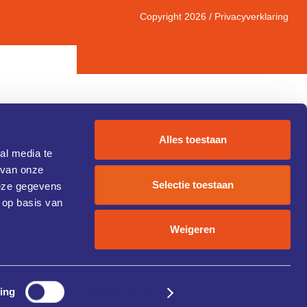
Copyright 2026 /
Privacyverklaring
Alles toestaan
al media te
 van onze
IC 1)
Selectie toestaan
deze gegevens
 op basis van
Weigeren
ing
Details tonen