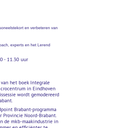
soneelstekort en verbeteren van
oach, experts en het Lerend
0 - 11.30 uur
r van het boek Integrale
Microcentrum in Eindhoven
nissessie wordt gemodereerd
abant.
idpoint Brabant-programma
 Provincie Noord-Brabant.
an de mkb-maakindustrie in
mmer en efficiënter te