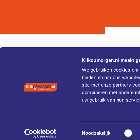
Klikopmorgen.nl maakt ge
Pagina's
Over
We gebruiken cookies om c
bieden en om ons websitev
Home
Cookie 
site met onze partners vo
Agenda
Privacy
Vaardigheden en training
combineren met andere inf
Coaches
uw gebruik van hun servic
Case studies
Diensten
Cybersecurity
About
Toestemmingsselectie
Contact
Noodzakelijk
Updates