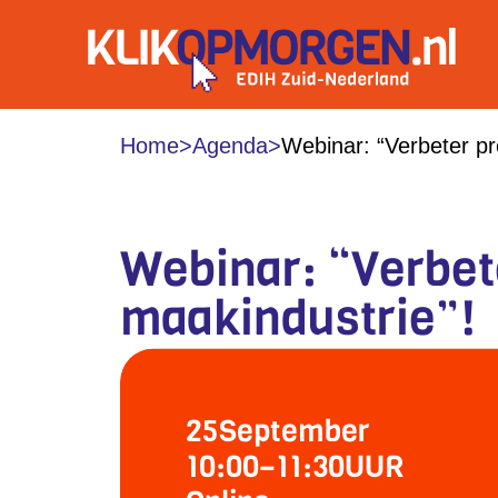
Home
>
Agenda
>
Webinar: “Verbeter pr
Webinar: “Verbete
maakindustrie”!
25
September
10:00
–
11:30
UUR