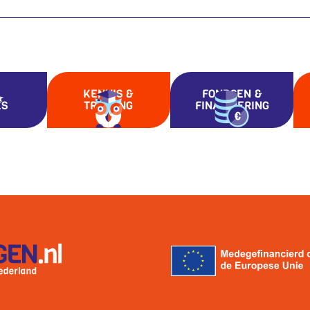
KENNIS &
FONDSEN &
ES
TRAINING
FINANCIERING