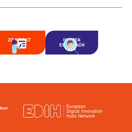
ZO WERKT
IK ZOEK
HET
EEN COACH