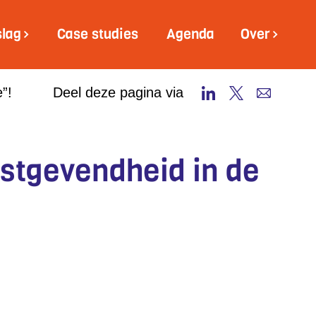
slag
Case studies
Agenda
Over
”!
Deel deze pagina via
nstgevendheid in de