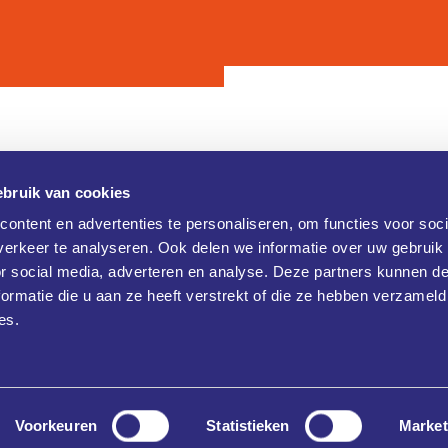
bruik van cookies
Contact
ontent en advertenties te personaliseren, om functies voor soci
erkeer te analyseren. Ook delen we informatie over uw gebruik
Brainport Industries Campus (B
verklaring
or social media, adverteren en analyse. Deze partners kunnen 
Rijtackerweg 13
 verklaring
5657 BX Eindhoven
ormatie die u aan ze heeft verstrekt of die ze hebben verzameld
+31 486477790
es.
info@klikopmorgen.nl
Voorkeuren
Statistieken
Market