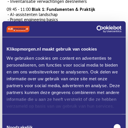
- Inventarisatie verwachtingen deelnemers
09:45 - 11:00
Blok 1: Fundamenten & Praktijk
- AI-assistenten landschap
- Prompt engineering basics
- Hands-on oefening in tweetallen
- Groepsdiscussie over bevindingen
11:00 - 11:15
Pauze - netwerken
11:15 - 12:30
Blok 2: Verdieping & Toepassing
Klikopmorgen.nl maakt gebruik van cookies
- Advanced prompting technieken
- Real-world scenario challenges
We gebruiken cookies om content en advertenties te
- Implementatie in eigen werkprocessen
personaliseren, om functies voor social media te bieden
- Q&A en concrete takeaways
en om ons websiteverkeer te analyseren. Ook delen we
informatie over uw gebruik van onze site met onze
Werkvormen
partners voor social media, adverteren en analyse. Deze
· Interactieve presentaties
partners kunnen deze gegevens combineren met andere
informatie die u aan ze heeft verstrekt of die ze hebben
· Hands-on oefeningen
verzameld op basis van uw gebruik van hun services.
· Peer learning in kleine groepen
· Scenario-based challenges
Toestemmingsselectie
· Live demonstraties
Noodzakelijk