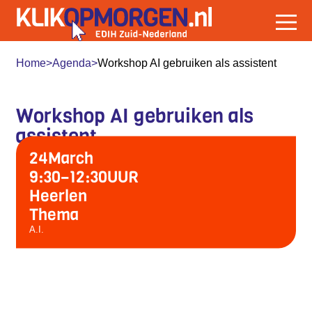
Home
>
Agenda
>
Workshop AI gebruiken als assistent
Workshop AI gebruiken als
assistent
24
March
9:30
–
12:30
UUR
Heerlen
Thema
A.I.