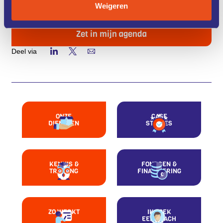
Weigeren
Zet in mijn agenda
Deel via
ONZE
CASE
DIENSTEN
STUDIES
KENNIS &
FONDSEN &
TRAINING
FINANCIERING
ZO WERKT
IK ZOEK
HET
EEN COACH