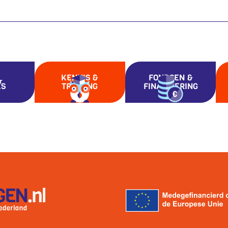
KENNIS &
FONDSEN &
ES
TRAINING
FINANCIERING