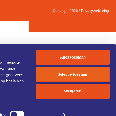
Copyright 2026 /
Privacyverklaring
Alles toestaan
al media te
 van onze
IC 1)
Selectie toestaan
deze gegevens
 op basis van
Weigeren
ing
Details tonen