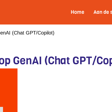
Home
Aan de 
enAI (Chat GPT/Copilot)
p GenAI (Chat GPT/Cop