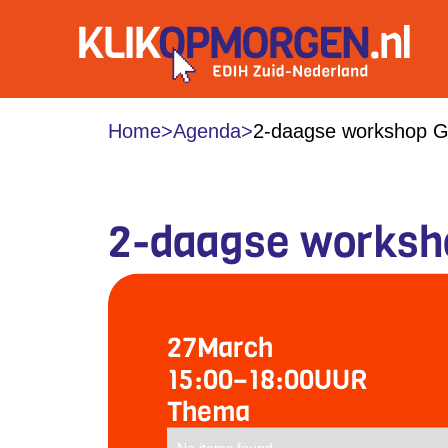
Home
>
Agenda
>
2-daagse workshop G
2-daagse worksho
27
March
15:00
–
18:00
UUR
Thema
No items found.