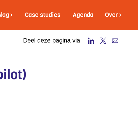
slag
Case studies
Agenda
Over
Deel deze pagina via
ilot)