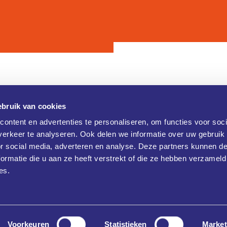
bruik van cookies
Contact
ontent en advertenties te personaliseren, om functies voor soci
erkeer te analyseren. Ook delen we informatie over uw gebruik
Brainport Industries Campus (B
verklaring
or social media, adverteren en analyse. Deze partners kunnen 
Rijtackerweg 13
 verklaring
5657 BX Eindhoven
ormatie die u aan ze heeft verstrekt of die ze hebben verzameld
+31 486477790
es.
info@klikopmorgen.nl
Voorkeuren
Statistieken
Market