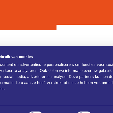
bruik van cookies
Contact
ontent en advertenties te personaliseren, om functies voor soci
erkeer te analyseren. Ook delen we informatie over uw gebruik
Brainport Industries Campus (B
verklaring
or social media, adverteren en analyse. Deze partners kunnen 
Rijtackerweg 13
 verklaring
5657 BX Eindhoven
ormatie die u aan ze heeft verstrekt of die ze hebben verzameld
+31 486477790
es.
info@klikopmorgen.nl