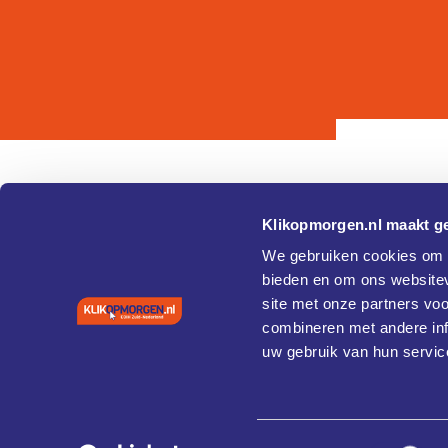
Klikopmorgen.nl maakt ge
Pagina's
Over
We gebruiken cookies om c
bieden en om ons websitev
Home
Cookie 
site met onze partners vo
Agenda
Privacy
Vaardigheden en training
combineren met andere inf
Coaches
uw gebruik van hun servic
Case studies
Diensten
Cybersecurity
About
Toestemmingsselectie
Contact