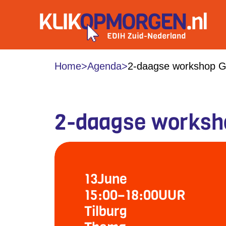
Home
>
Agenda
>
2-daagse workshop G
2-daagse worksho
13
June
15:00
–
18:00
UUR
Tilburg