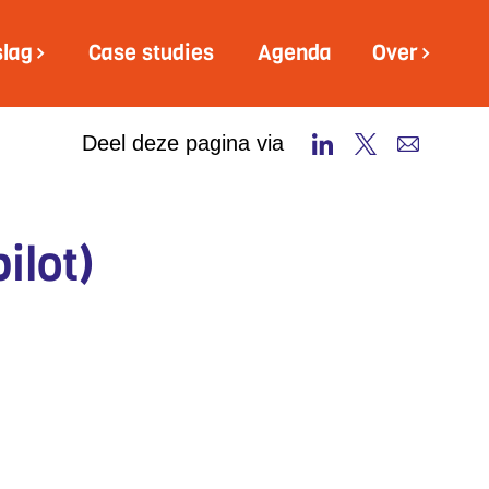
slag
Case studies
Agenda
Over
Deel deze pagina via
ilot)