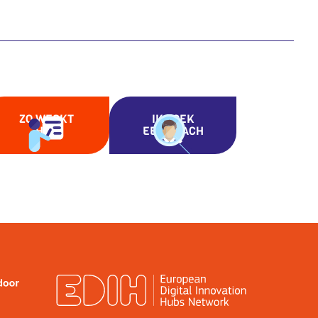
ZO WERKT
IK ZOEK
HET
EEN COACH