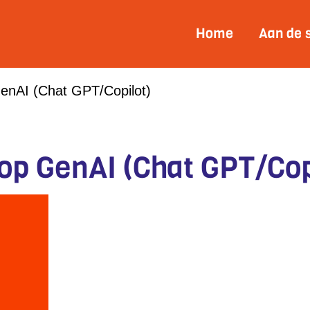
Home
Aan de 
enAI (Chat GPT/Copilot)
p GenAI (Chat GPT/Cop