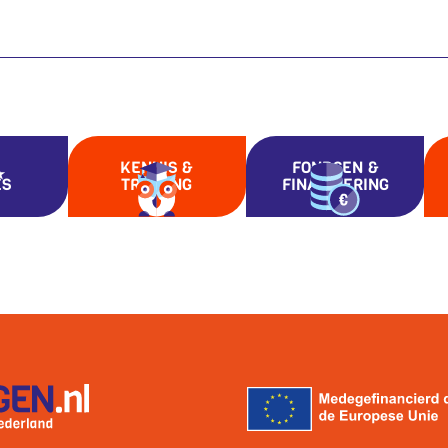
KENNIS &
FONDSEN &
ES
TRAINING
FINANCIERING