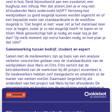
veel in huis. Denk bijvoorbeeld aan een exoskelet, een
buighulp, een tilhulp. Met dat alleen, ben je er nog niet.
Afstudeerder Niels onderzoekt bijVPT Versteeg hoe
werkplekken zo goed mogelijk kunnen worden ingericht en of
een bepaalde mate van standaardisatie in de workflow
mogelijk is. “Dat begint al met: waar zet je het materiaal neer
voor je begint, zodat je zo min mogelijk hoeft te lopen en te
tillen. Welk gereedschap heb je nodig, en waar leg je dat
dan? Op welk moment zijn extra handen nodig, en hoe plan je
dat slim?”
Samenwerking tussen bedrijf, student en expert
Samen met de medewerkers zijn op basis van een analyse
verbeter voorstellen gedaan voor de standaardisatie van de
werkplekken door Niels en Frits. Frits vertelt dat de
betrokkenheid van de werkvloer bij dit project essentieel is.
De medewerkers hebben zelf meegedacht en omarmen zo de
manier van werken sneller. Daarnaast begeleid hij als
onderdeel van het project ook Niels bij het afstuderen. De
implementatie en borging van de resultaten wordt gedaan in
Shopfloor. Ook zal in de werkoverleggen tijd ingeruimd worden
voor de standaard inrichting van de werkplekken.