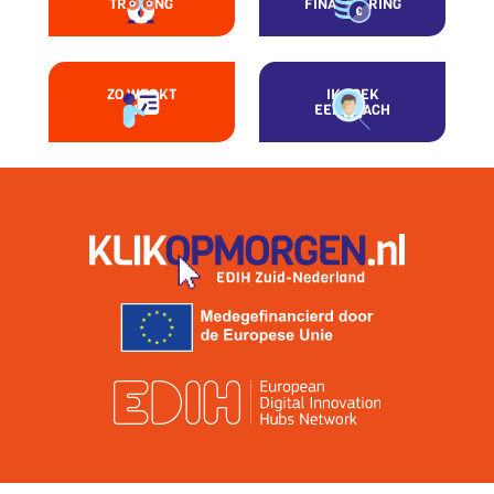
TRAINING
FINANCIERING
ZO WERKT
IK ZOEK
HET
EEN COACH