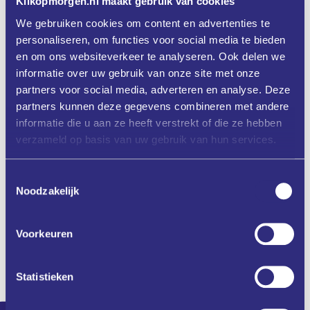
Klikopmorgen.nl maakt gebruik van cookies
Digitaliseringsstap
We gebruiken cookies om content en advertenties te
Met ondersteuning van Klikopmorgen heeft VPT
personaliseren, om functies voor social media te bieden
Versteeg de werkplekken geoptimaliseerd vanuit
en om ons websiteverkeer te analyseren. Ook delen we
de maximale interactie tussen mens en machine.
informatie over uw gebruik van onze site met onze
Conclusie
partners voor social media, adverteren en analyse. Deze
Het project heeft laten zien dat automatisering van
high mix low volume projecten zeer goed mogelijk
partners kunnen deze gegevens combineren met andere
is.
informatie die u aan ze heeft verstrekt of die ze hebben
Tip
verzameld op basis van uw gebruik van hun services.
Betrek vanaf aanvang van een dergelijk project je
medewerkers
Toestemmingsselectie
Top
Noodzakelijk
Een mooi project waarin de samenwerking tussen
bedrijf, expert en student een synergie opleverde.
Voorkeuren
Statistieken
Nieuwsgierig welke waarde