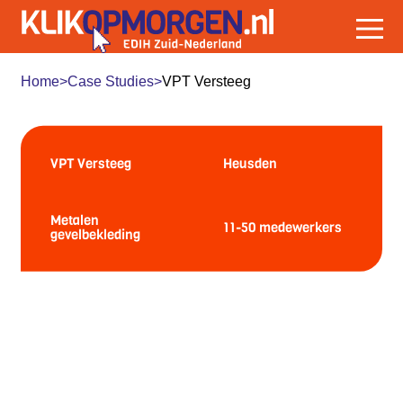
Home
>
Case Studies
>
VPT Versteeg
VPT VERSTEEG
:
SMART WORKING
VPT Versteeg
Heusden
Metalen
11-50
gevelbekleding