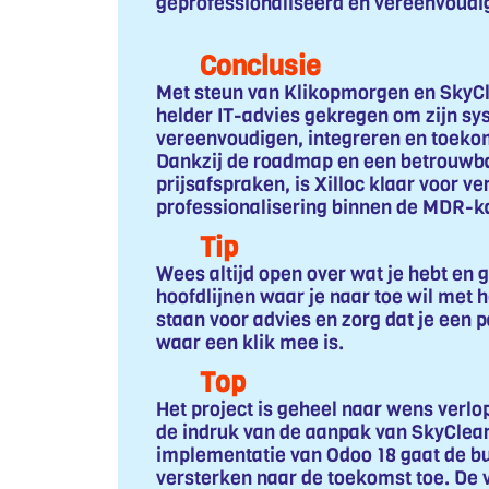
geprofessionaliseerd en vereenvoudi
Conclusie
Met steun van Klikopmorgen en SkyCle
helder IT-advies gekregen om zijn sy
vereenvoudigen, integreren en toeko
Dankzij de roadmap en een betrouwba
prijsafspraken, is Xilloc klaar voor ve
professionalisering binnen de MDR-k
Tip
Wees altijd open over wat je hebt en g
hoofdlijnen waar je naar toe wil met he
staan voor advies en zorg dat je een par
waar een klik mee is.
Top
Het project is geheel naar wens verlo
de indruk van de aanpak van SkyClea
implementatie van Odoo 18 gaat de b
versterken naar de toekomst toe. De 