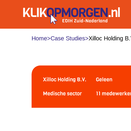
Home
>
Case Studies
>
Xilloc Holding B.
XILLOC HOLDING B
Xilloc Holding B.V.
Geleen
Medische sector
11