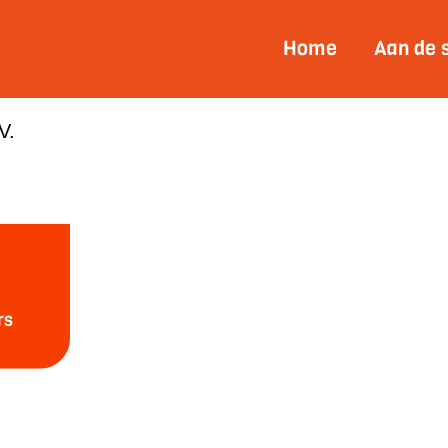
Home
Aan de 
V.
.V.
:
DIGITAL FACTORY /