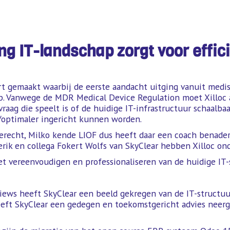
ing IT-landschap zorgt voor effic
art gemaakt waarbij de eerste aandacht uitging vanuit medi
 Vanwege de MDR Medical Device Regulation moet Xilloc aa
vraag die speelt is of de huidige IT-infrastructuur schaalb
r/optimaler ingericht kunnen worden.
erecht, Milko kende LIOF dus heeft daar een coach benade
ik en collega Fokert Wolfs van SkyClear hebben Xilloc ond
et vereenvoudigen en professionaliseren van de huidige IT-
iews heeft SkyClear een beeld gekregen van de IT-structuur
eeft SkyClear een gedegen en toekomstgericht advies neerge