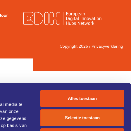
Copyright 2026 /
Privacyverklaring
Alles toestaan
al media te
 van onze
IC 1)
Selectie toestaan
deze gegevens
 op basis van