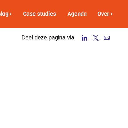
slag
Case studies
Agenda
Over
Deel deze pagina via
 SMART WORKING