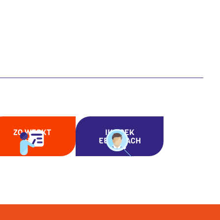
ZO WERKT
IK ZOEK
HET
EEN COACH