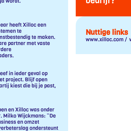
bedrijf?
gd wordt.
ar heeft Xilloc een
Nuttige links
stemen te
mstbestendig te maken.
www.xilloc.com / 
re partner met vaste
rdere
aders.
eef in ieder geval op
t project. Blijf open
tij kiest die bij je past,
pen en Xilloc was onder
r. Milko Wijckmans: “De
usiness en omzet
verbeterslag ondersteunt