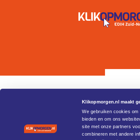
Klikopmorgen.nl maakt ge
Pagina's
Over
We gebruiken cookies om c
bieden en om ons websitev
Home
Cookie 
site met onze partners vo
Agenda
Privacy
Vaardigheden en training
combineren met andere inf
Coaches