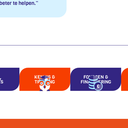
 beter te helpen.”
KENNIS &
FONDSEN &
ES
TRAINING
FINANCIERING