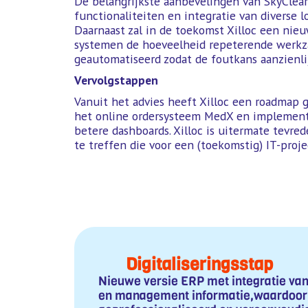
De belangrijkste aanbevelingen van SkyClear
functionaliteiten en integratie van diverse
Daarnaast zal in de toekomst Xilloc een ni
systemen de hoeveelheid repeterende werkza
geautomatiseerd zodat de foutkans aanzienlij
Vervolgstappen
Vanuit het advies heeft Xilloc een roadmap g
het online ordersysteem MedX en implementat
betere dashboards. Xilloc is uitermate tevred
te treffen die voor een (toekomstig) IT-projec
Digitaliseringsstap
Nieuwe versie ERP met integratie van
en management informatie,waardoor 