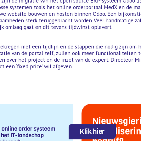
 zijn de migratie van het open source ERP-systeem Odoo 1
 losse systemen zoals het online orderportaal MedX en de 
euwe website bouwen en hosten binnen Odoo. Een bijkomstig
amheden sterk teruggebracht worden. Veel handmatige zake
k omlaag gaat en dit tevens tijdwinst oplevert.
ekregen met een tijdlijn en de stappen die nodig zijn om h
ie van de portal zelf, zullen ook meer functionaliteiten t
en over het project en de inzet van de expert. Directeur Mil
t een ‘fixed price’ wil afgeven.
Nieuwsgier
 online order systeem
digitaliser
Klik hier
het IT-landschap