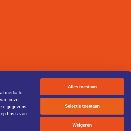
Alles toestaan
al media te
 van onze
Selectie toestaan
deze gegevens
 op basis van
Weigeren