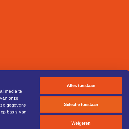
Alles toestaan
al media te
 van onze
Selectie toestaan
deze gegevens
 op basis van
Weigeren