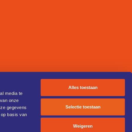
Alles toestaan
al media te
 van onze
Selectie toestaan
deze gegevens
 op basis van
Weigeren