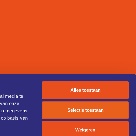
Alles toestaan
al media te
 van onze
Selectie toestaan
deze gegevens
 op basis van
Weigeren