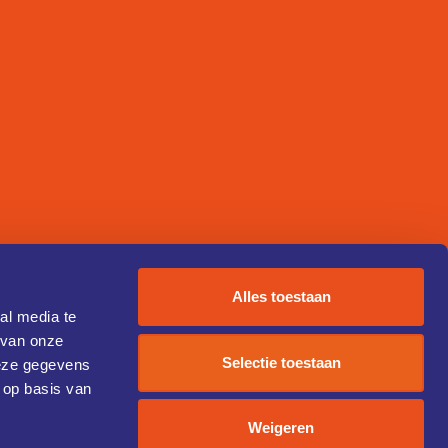
Alles toestaan
al media te
 van onze
Selectie toestaan
deze gegevens
 op basis van
Weigeren