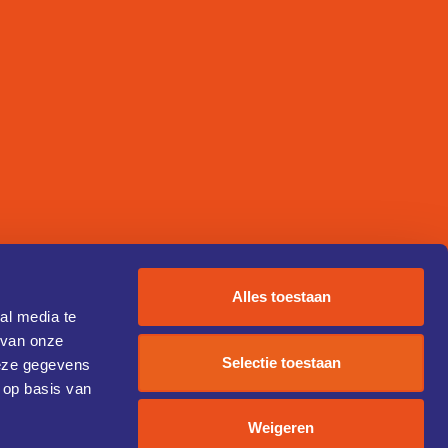
Alles toestaan
al media te
 van onze
Selectie toestaan
deze gegevens
 op basis van
Weigeren