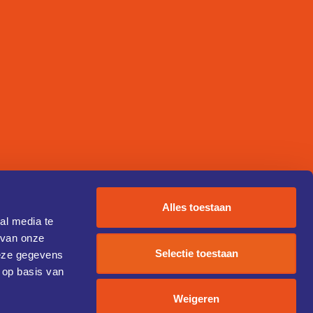
Alles toestaan
al media te
 van onze
Selectie toestaan
deze gegevens
 op basis van
Weigeren