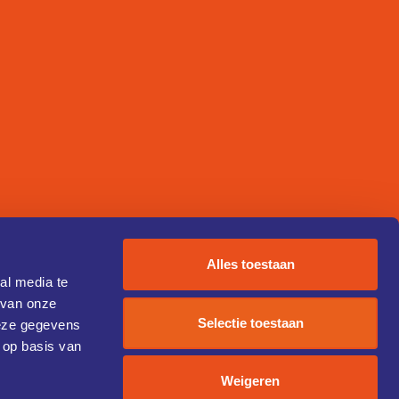
Alles toestaan
al media te
 van onze
Selectie toestaan
deze gegevens
 op basis van
Weigeren