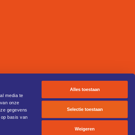
Alles toestaan
al media te
 van onze
Selectie toestaan
deze gegevens
 op basis van
Weigeren