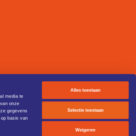
Alles toestaan
al media te
 van onze
Selectie toestaan
deze gegevens
 op basis van
Weigeren