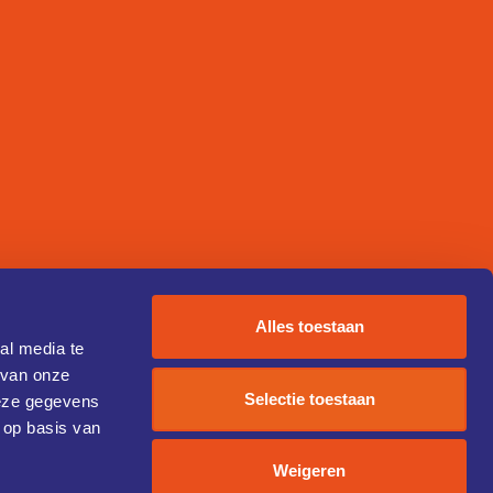
Alles toestaan
al media te
 van onze
Selectie toestaan
deze gegevens
 op basis van
Weigeren