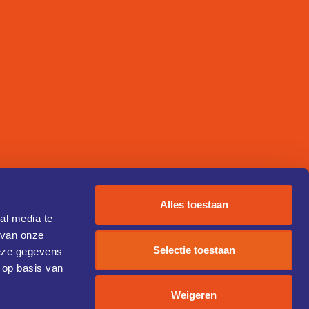
Alles toestaan
al media te
 van onze
Selectie toestaan
deze gegevens
 op basis van
Weigeren