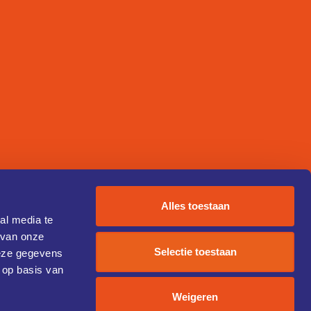
Alles toestaan
al media te
 van onze
Selectie toestaan
deze gegevens
 op basis van
Weigeren