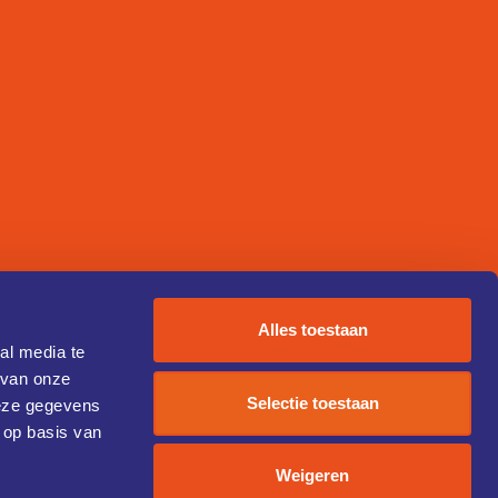
Alles toestaan
al media te
 van onze
Selectie toestaan
deze gegevens
 op basis van
Weigeren