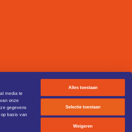
Alles toestaan
al media te
 van onze
Selectie toestaan
deze gegevens
 op basis van
Weigeren