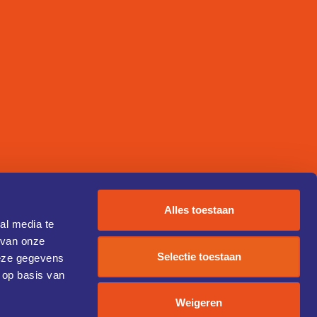
Alles toestaan
al media te
 van onze
Selectie toestaan
deze gegevens
 op basis van
Weigeren