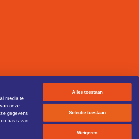
Alles toestaan
al media te
 van onze
Selectie toestaan
deze gegevens
 op basis van
Weigeren